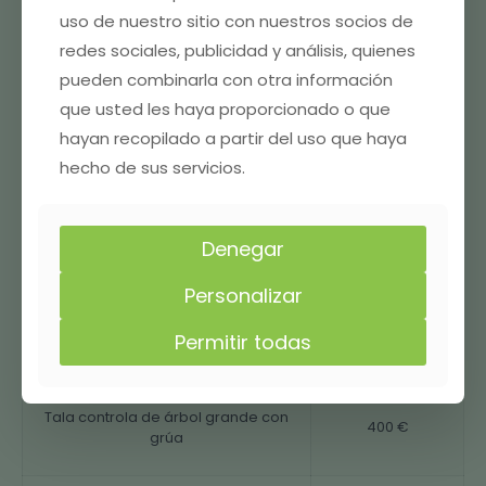
según su tamaño y servicio.
uso de nuestro sitio con nuestros socios de
redes sociales, publicidad y análisis, quienes
Tipo de servicio
Precio
pueden combinarla con otra información
que usted les haya proporcionado o que
Poda en altura de árboles pequeños
120 €
hayan recopilado a partir del uso que haya
(hasta 5 m)
hecho de sus servicios.
Poda en altura de árboles medianos
180 €
(5 a 10 m)
Denegar
Poda en altura de árboles grandes
250 €
Personalizar
(más de 10 m)
Permitir todas
Tala controlada de árbol pequeño
150 €
Tala controla de árbol grande con
400 €
grúa