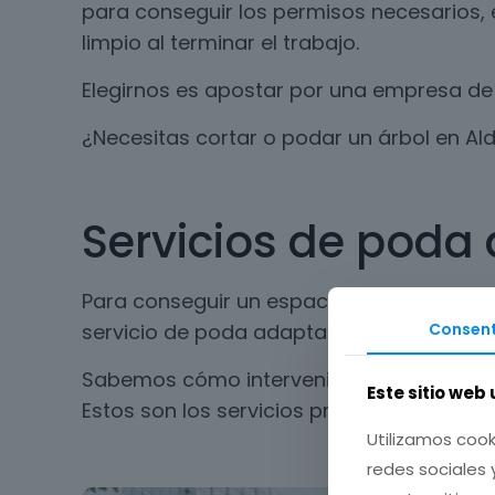
para conseguir los permisos necesarios, 
limpio al terminar el trabajo.
Elegirnos es apostar por una empresa de 
¿Necesitas cortar o podar un árbol en A
Servicios de poda 
Para conseguir un espacio seguro y limpi
Consent
servicio de poda adaptado a cada tipo de
Sabemos cómo intervenir los espacios sin
Este sitio web 
Estos son los servicios profesionales que
Utilizamos cook
redes sociales 