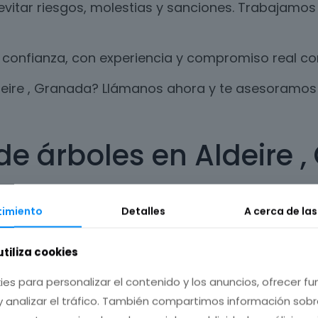
evitar riesgos, molestias y sanciones. Trabajamos
confianza, con experiencia y compromiso real con 
ldeire , Granada? Llámanos ahora y te asesoramo
de árboles en Aldeire 
o, es necesario realizar un trabajo de poda al me
imiento
Detalles
A cerca de la
 árbol o planta.
 dañar el ecosistema, respetando los ciclos natur
utiliza cookies
 ofrecemos en Aldeire , Granada.
ies para personalizar el contenido y los anuncios, ofrecer f
y analizar el tráfico. También compartimos información sob