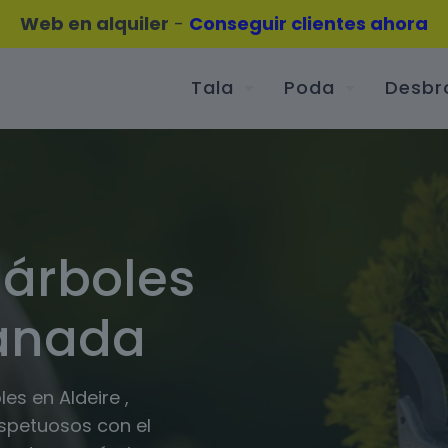
Web en alquiler
-
Conseguir clientes ahora
Tala
Poda
Desbr
 árboles
ranada
es en Aldeire ,
espetuosos con el