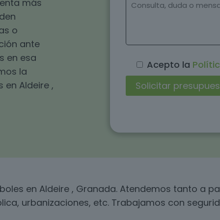
esenta más
eden
as o
ución ante
s en esa
Acepto la
Políti
omos la
en Aldeire ,
rboles en Aldeire , Granada. Atendemos tanto a 
blica, urbanizaciones, etc. Trabajamos con segurid