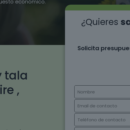
puesto económico.
¿Quieres
sa
Solicita presupue
 tala
re ,