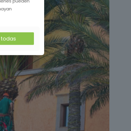
quienes pueden
 hayan
r todas