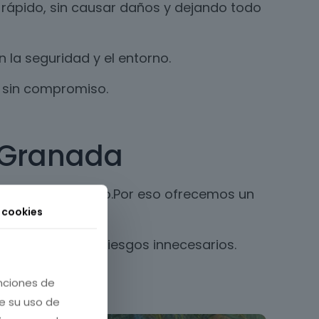
 rápido, sin causar daños y dejando todo
la seguridad y el entorno.
s sin compromiso.
, Granada
nos una vez al año.Por eso ofrecemos un
s cookies
ales y evitando riesgos innecesarios.
unciones de
re su uso de