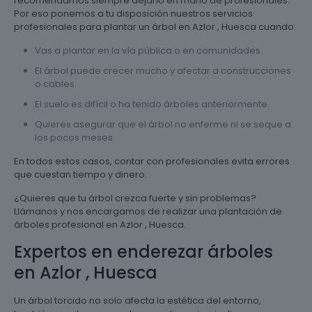
recomendamos siempre dejarlo en mano de profesionales.
Por eso ponemos a tu disposición nuestros servicios
profesionales para plantar un árbol en Azlor , Huesca cuando:
Vas a plantar en la vía pública o en comunidades.
El árbol puede crecer mucho y afectar a construcciones
o cables.
El suelo es difícil o ha tenido árboles anteriormente.
Quieres asegurar que el árbol no enferme ni se seque a
los pocos meses.
En todos estos casos, contar con profesionales evita errores
que cuestan tiempo y dinero.
¿Quieres que tu árbol crezca fuerte y sin problemas?
Llámanos y nos encargamos de realizar una plantación de
árboles profesional en Azlor , Huesca.
Expertos en enderezar árboles
en Azlor , Huesca
Un árbol torcido no solo afecta la estética del entorno,