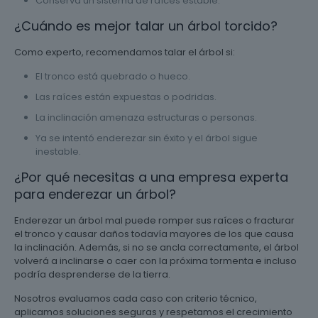
Conserva un sistema de raíces estable.
¿Cuándo es mejor talar un árbol torcido?
Como experto, recomendamos talar el árbol si:
El tronco está quebrado o hueco.
Las raíces están expuestas o podridas.
La inclinación amenaza estructuras o personas.
Ya se intentó enderezar sin éxito y el árbol sigue
inestable.
¿Por qué necesitas a una empresa experta
para enderezar un árbol?
Enderezar un árbol mal puede romper sus raíces o fracturar
el tronco y causar daños todavía mayores de los que causa
la inclinación. Además, si no se ancla correctamente, el árbol
volverá a inclinarse o caer con la próxima tormenta e incluso
podría desprenderse de la tierra.
Nosotros evaluamos cada caso con criterio técnico,
aplicamos soluciones seguras y respetamos el crecimiento