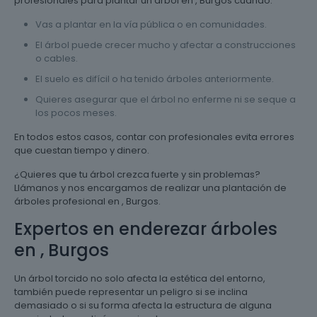
profesionales para plantar un árbol en , Burgos cuando:
Vas a plantar en la vía pública o en comunidades.
El árbol puede crecer mucho y afectar a construcciones
o cables.
El suelo es difícil o ha tenido árboles anteriormente.
Quieres asegurar que el árbol no enferme ni se seque a
los pocos meses.
En todos estos casos, contar con profesionales evita errores
que cuestan tiempo y dinero.
¿Quieres que tu árbol crezca fuerte y sin problemas?
Llámanos y nos encargamos de realizar una plantación de
árboles profesional en , Burgos.
Expertos en enderezar árboles
en , Burgos
Un árbol torcido no solo afecta la estética del entorno,
también puede representar un peligro si se inclina
demasiado o si su forma afecta la estructura de alguna