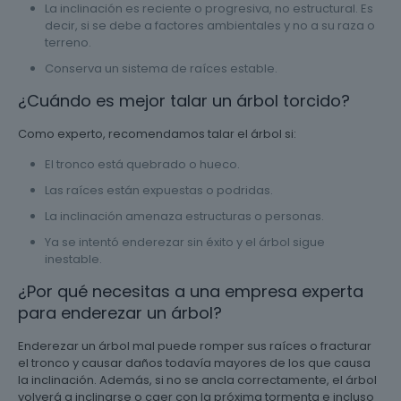
La inclinación es reciente o progresiva, no estructural. Es
decir, si se debe a factores ambientales y no a su raza o
terreno.
Conserva un sistema de raíces estable.
¿Cuándo es mejor talar un árbol torcido?
Como experto, recomendamos talar el árbol si:
El tronco está quebrado o hueco.
Las raíces están expuestas o podridas.
La inclinación amenaza estructuras o personas.
Ya se intentó enderezar sin éxito y el árbol sigue
inestable.
¿Por qué necesitas a una empresa experta
para enderezar un árbol?
Enderezar un árbol mal puede romper sus raíces o fracturar
el tronco y causar daños todavía mayores de los que causa
la inclinación. Además, si no se ancla correctamente, el árbol
volverá a inclinarse o caer con la próxima tormenta e incluso