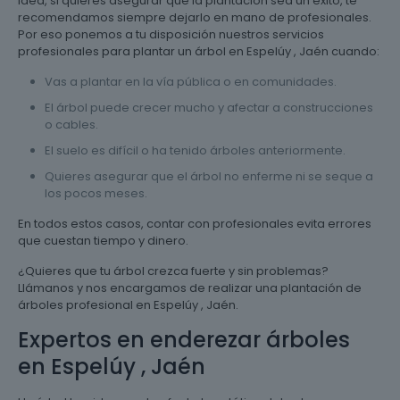
idea, si quieres asegurar que la plantación sea un éxito, te
recomendamos siempre dejarlo en mano de profesionales.
Por eso ponemos a tu disposición nuestros servicios
profesionales para plantar un árbol en Espelúy , Jaén cuando:
Vas a plantar en la vía pública o en comunidades.
El árbol puede crecer mucho y afectar a construcciones
o cables.
El suelo es difícil o ha tenido árboles anteriormente.
Quieres asegurar que el árbol no enferme ni se seque a
los pocos meses.
En todos estos casos, contar con profesionales evita errores
que cuestan tiempo y dinero.
¿Quieres que tu árbol crezca fuerte y sin problemas?
Llámanos y nos encargamos de realizar una plantación de
árboles profesional en Espelúy , Jaén.
Expertos en enderezar árboles
en Espelúy , Jaén