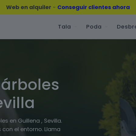
Web en alquiler
-
Conseguir clientes ahora
Tala
Poda
Desbr
 árboles
villa
s en Guillena , Sevilla.
 con el entorno. Llama