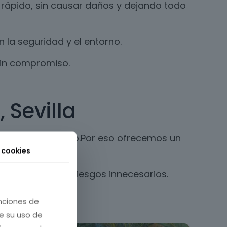
 rápido, sin causar daños y dejando todo
la seguridad y el entorno.
sin compromiso.
 Sevilla
nos una vez al año.Por eso ofrecemos un
s cookies
ales y evitando riesgos innecesarios.
unciones de
re su uso de