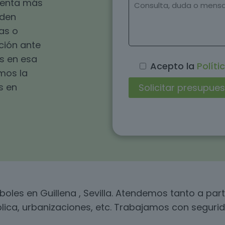
esenta más
eden
as o
ución ante
s en esa
Acepto la
Políti
omos la
s en
boles en Guillena , Sevilla. Atendemos tanto a p
blica, urbanizaciones, etc. Trabajamos con segurid