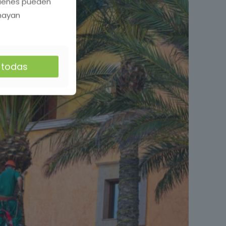
quienes pueden
 hayan
r todas