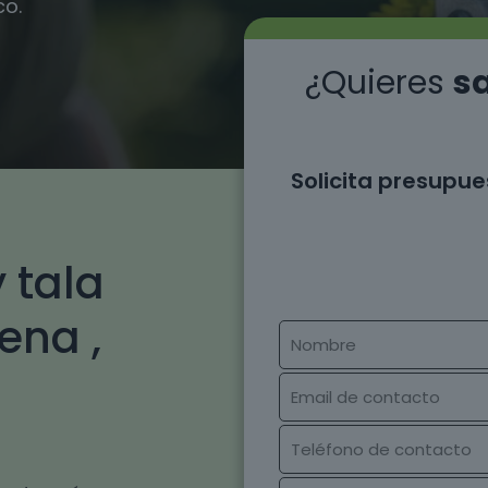
co.
¿Quieres
sa
Solicita presupue
 tala
ena ,