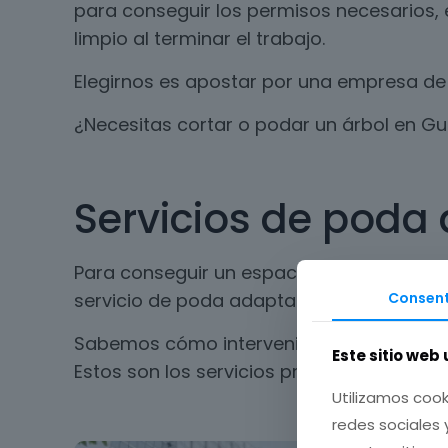
para conseguir los permisos necesarios, 
limpio al terminar el trabajo.
Elegirnos es apostar por una empresa de 
¿Necesitas cortar o podar un árbol en Gu
Servicios de poda d
Para conseguir un espacio seguro y limpi
Consent
servicio de poda adaptado a cada tipo de
Sabemos cómo intervenir los espacios sin
Este sitio web 
Estos son los servicios profesionales que 
Utilizamos cook
redes sociales 