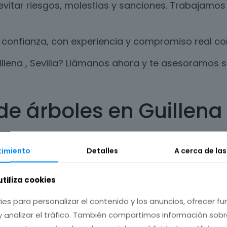
evitar riesgos, molestias y sanciones. Trabajamos
confianza, con experiencia y compromiso real con 
illena , Sevilla? Llámanos ahora y te asesoramos 
e árboles en Guillena ,
o, es necesario realizar un trabajo de poda al me
imiento
Detalles
A cerca de la
 árbol o planta.
 dañar el ecosistema, respetando los ciclos natur
utiliza cookies
ofrecemos en Guillena , Sevilla.
ies para personalizar el contenido y los anuncios, ofrecer f
y analizar el tráfico. También compartimos información sob