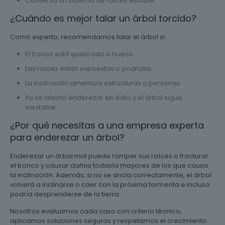
Conserva un sistema de raíces estable.
¿Cuándo es mejor talar un árbol torcido?
Como experto, recomendamos talar el árbol si:
El tronco está quebrado o hueco.
Las raíces están expuestas o podridas.
La inclinación amenaza estructuras o personas.
Ya se intentó enderezar sin éxito y el árbol sigue
inestable.
¿Por qué necesitas a una empresa experta
para enderezar un árbol?
Enderezar un árbol mal puede romper sus raíces o fracturar
el tronco y causar daños todavía mayores de los que causa
la inclinación. Además, si no se ancla correctamente, el árbol
volverá a inclinarse o caer con la próxima tormenta e incluso
podría desprenderse de la tierra.
Nosotros evaluamos cada caso con criterio técnico,
aplicamos soluciones seguras y respetamos el crecimiento