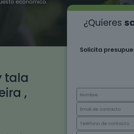
puesto económico.
¿Quieres
sa
Solicita presupue
 tala
ira ,