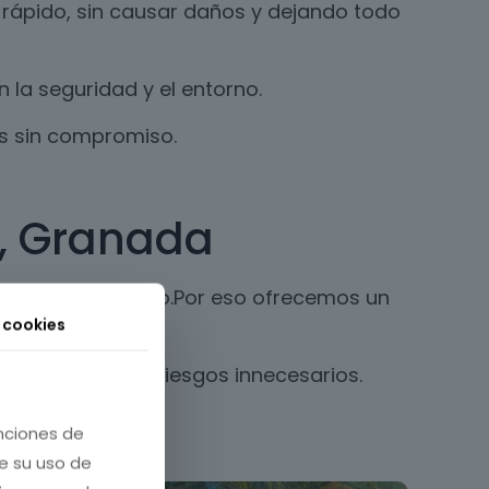
 rápido, sin causar daños y dejando todo
la seguridad y el entorno.
os sin compromiso.
 , Granada
nos una vez al año.Por eso ofrecemos un
s cookies
ales y evitando riesgos innecesarios.
unciones de
re su uso de