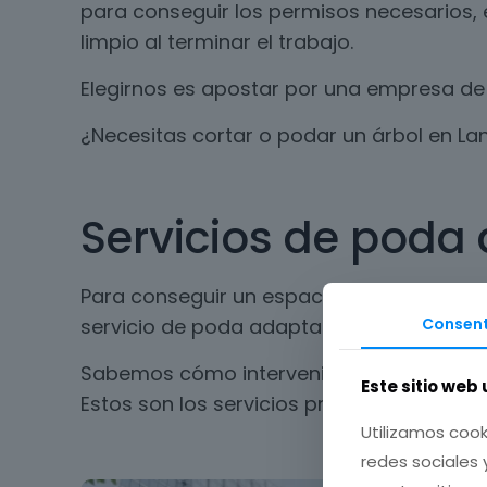
para conseguir los permisos necesarios, 
limpio al terminar el trabajo.
Elegirnos es apostar por una empresa de 
¿Necesitas cortar o podar un árbol en L
Servicios de poda 
Para conseguir un espacio seguro y limpi
Consent
servicio de poda adaptado a cada tipo de
Sabemos cómo intervenir los espacios sin
Este sitio web 
Estos son los servicios profesionales que
Utilizamos cook
redes sociales 