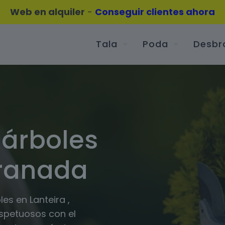
Web en alquiler
-
Conseguir clientes ahora
Tala
Poda
Desbr
 árboles
Granada
es en Lanteira ,
espetuosos con el