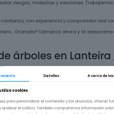
evitar riesgos, molestias y sanciones. Trabajamos
confianza, con experiencia y compromiso real con 
anteira , Granada? Llámanos ahora y te asesoram
de árboles en Lanteira
o, es necesario realizar un trabajo de poda al me
imiento
Detalles
A cerca de la
 árbol o planta.
 dañar el ecosistema, respetando los ciclos natur
utiliza cookies
 ofrecemos en Lanteira , Granada.
ies para personalizar el contenido y los anuncios, ofrecer f
y analizar el tráfico. También compartimos información sob