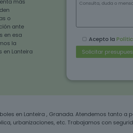
esenta más
eden
as o
ución ante
s en esa
Acepto la
Políti
omos la
 en Lanteira
rboles en Lanteira , Granada. Atendemos tanto a
blica, urbanizaciones, etc. Trabajamos con segurid