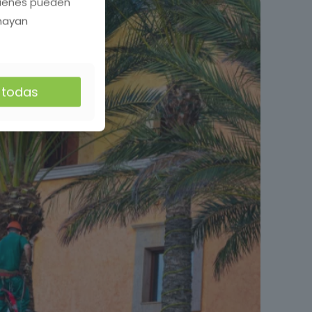
quienes pueden
 hayan
r todas