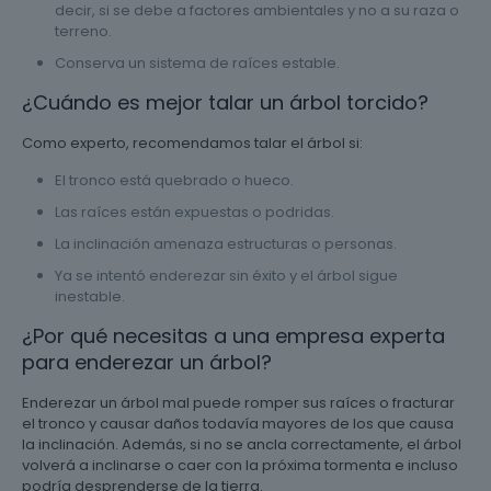
decir, si se debe a factores ambientales y no a su raza o
terreno.
Conserva un sistema de raíces estable.
¿Cuándo es mejor talar un árbol torcido?
Como experto, recomendamos talar el árbol si:
El tronco está quebrado o hueco.
Las raíces están expuestas o podridas.
La inclinación amenaza estructuras o personas.
Ya se intentó enderezar sin éxito y el árbol sigue
inestable.
¿Por qué necesitas a una empresa experta
para enderezar un árbol?
Enderezar un árbol mal puede romper sus raíces o fracturar
el tronco y causar daños todavía mayores de los que causa
la inclinación. Además, si no se ancla correctamente, el árbol
volverá a inclinarse o caer con la próxima tormenta e incluso
podría desprenderse de la tierra.