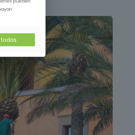
quienes pueden
 hayan
r todas