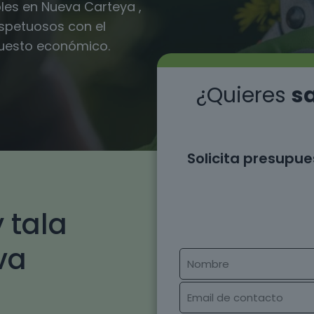
les en Nueva Carteya ,
espetuosos con el
puesto económico.
¿Quieres
sa
Solicita presupue
 tala
va