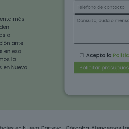
esenta más
eden
as o
ución ante
s en esa
Acepto la
Políti
omos la
s en Nueva
árboles en Nueva Carteya , Córdoba. Atendemos t