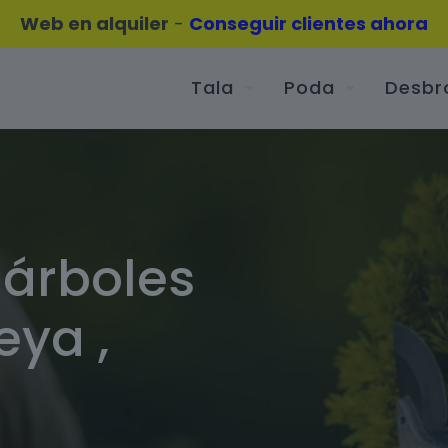
Web en alquiler
-
Conseguir clientes ahora
Tala
Poda
Desbr
 árboles
eya ,