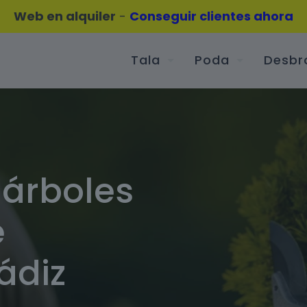
Web en alquiler
-
Conseguir clientes ahora
Tala
Poda
Desbr
 árboles
e
ádiz