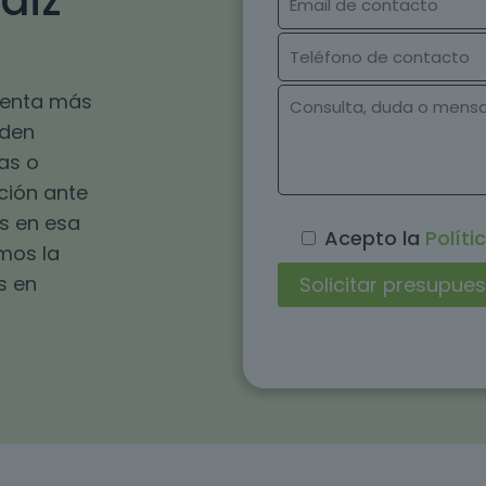
diz
esenta más
eden
as o
ución ante
s en esa
Acepto la
Políti
omos la
s en