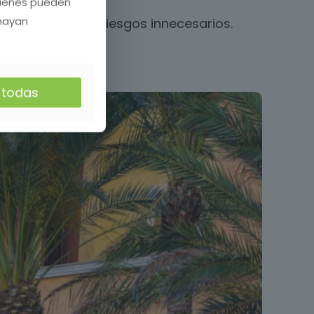
quienes pueden
 hayan
ales y evitando riesgos innecesarios.
r todas