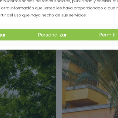
on nuestros socios de redes sociales, publicidad y análisis, 
 otra información que usted les haya proporcionado o que
 dañar el ecosistema, respetando los ciclos natur
rtir del uso que haya hecho de sus servicios.
e ofrecemos en Sanlúcar de Barrameda , Cádiz.
ar
Personalizar
Permiti