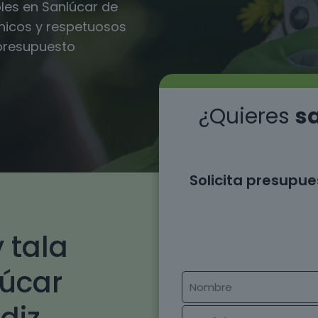
les en Sanlúcar de
cnicos y respetuosos
 presupuesto
¿Quieres
sa
Solicita presupue
 tala
lúcar