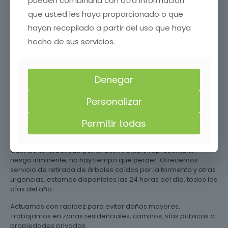
pueden combinarla con otra información
en calles, aceras, parques o plazas. Coordinamos permisos si
que usted les haya proporcionado o que
es necesario y señalizamos la zona para evitar riesgos a
viandantes o vehículos.
hayan recopilado a partir del uso que haya
¿Necesitas talar un árbol en Torrente de Cinca , Huesca con
hecho de sus servicios.
seguridad y sin complicaciones? Llama s ahora y deja que
nuestro equipo profesional se encargue de todo. Ofrecemos
los mejores precios en tala de árboles, llámanos y solicita tu
Denegar
presupuesto gratis sin compromiso.
Retirada de árboles de
Personalizar
emergencia en Torrente de
Permitir todas
Cinca , Huesca
Cuando un árbol cae por una tormenta o representa un
riesgo inminente, no hay tiempo que perder. Ofrecemos
servicio de retirada de árboles caídos por la tormenta y otras
urgencias, estamos disponibles las 24 horas del día, todos los
días del año.
Actuamos con rapidez para evitar daños mayores.
Trabajamos en zonas residenciales, caminos, vías públicas o
propiedades privadas.