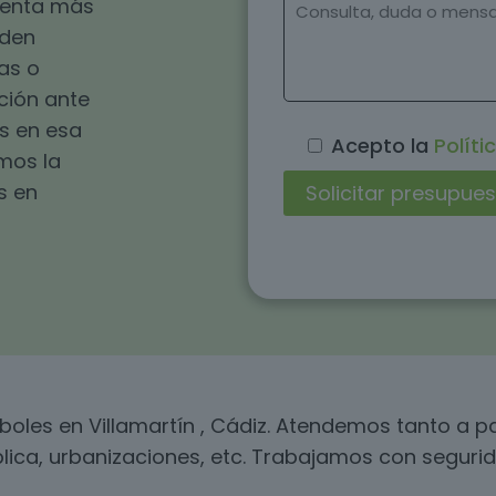
esenta más
eden
as o
ución ante
s en esa
Acepto la
Políti
omos la
s en
rboles en Villamartín , Cádiz. Atendemos tanto a
blica, urbanizaciones, etc. Trabajamos con segurid