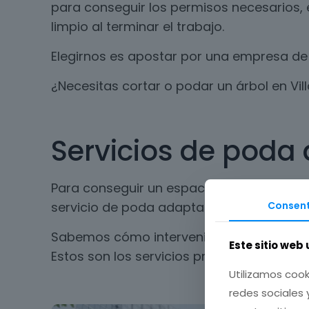
para conseguir los permisos necesarios, 
limpio al terminar el trabajo.
Elegirnos es apostar por una empresa de 
¿Necesitas cortar o podar un árbol en Vi
Servicios de poda 
Para conseguir un espacio seguro y limpi
Consent
servicio de poda adaptado a cada tipo de
Sabemos cómo intervenir los espacios sin
Este sitio web 
Estos son los servicios profesionales que
Utilizamos cook
redes sociales 