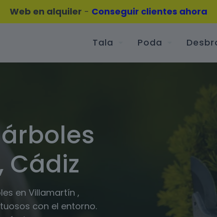
Web en alquiler
-
Conseguir clientes ahora
Tala
Poda
Desbr
 árboles
, Cádiz
es en Villamartín ,
tuosos con el entorno.