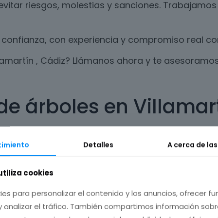
evitar riesgos, molestias y sanciones. Trabajamos
confianza, con experiencia y compromiso real con 
llamartín , Cádiz? Llámanos ahora y te asesoramo
de árboles en Villamart
o, es necesario realizar un trabajo de poda al me
imiento
Detalles
A cerca de la
 árbol o planta.
 dañar el ecosistema, respetando los ciclos natur
utiliza cookies
 ofrecemos en Villamartín , Cádiz.
ies para personalizar el contenido y los anuncios, ofrecer f
y analizar el tráfico. También compartimos información sob