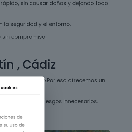
 rápido, sin causar daños y dejando todo
la seguridad y el entorno.
s sin compromiso.
ín , Cádiz
nos una vez al año.Por eso ofrecemos un
s cookies
ales y evitando riesgos innecesarios.
unciones de
re su uso de