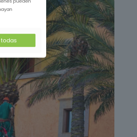
quienes pueden
 hayan
r todas