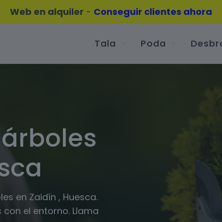
Web en alquiler
-
Conseguir clientes ahora
Tala
Poda
Desbr
 árboles
esca
es en Zaidín , Huesca.
 con el entorno. Llama