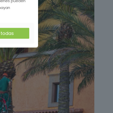
quienes pueden
 hayan
r todas