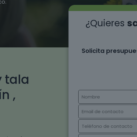
co.
¿Quieres
sa
Solicita presupue
 tala
n ,