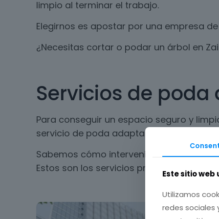
limpio al terminar el trabajo.
Elegirnos es apostar por una empresa de 
¿Necesitas cortar o podar un árbol en Z
Servicios de poda 
Para conseguir un espacio seguro y limpi
servicio de poda adaptado a cada tipo de
Consent
Sabemos cómo intervenir los espacios sin
Estos son los servicios profesionales que
Este sitio web 
Utilizamos cook
redes sociales 