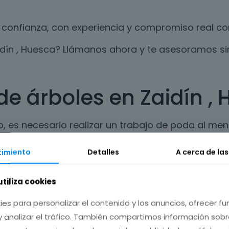
confianza, con experiencia y compromiso real con 
aidín , Huesca? Llámanos ahora y te asesoramos s
de árboles en Zaidín ,
o, es necesario realizar un trabajo de poda al me
 árbol o planta.
imiento
Detalles
A cerca de la
 dañar el ecosistema, respetando los ciclos natur
 ofrecemos en Zaidín , Huesca.
utiliza cookies
ies para personalizar el contenido y los anuncios, ofrecer f
y analizar el tráfico. También compartimos información sob