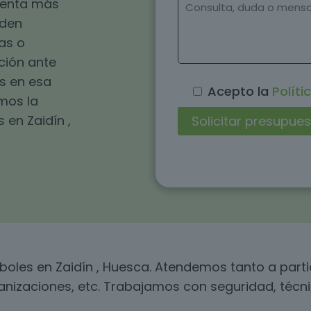
esenta más
eden
as o
ución ante
s en esa
Acepto la
Políti
omos la
 en Zaidín ,
rboles en Zaidín , Huesca. Atendemos tanto a par
rbanizaciones, etc. Trabajamos con seguridad, técn