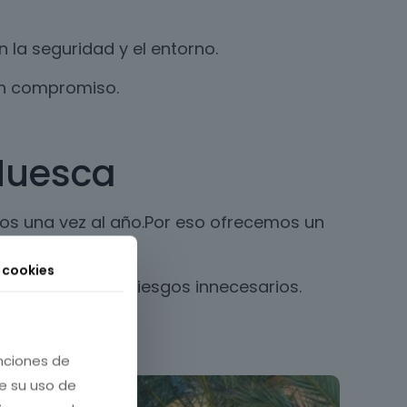
la seguridad y el entorno.
in compromiso.
 Huesca
nos una vez al año.Por eso ofrecemos un
s cookies
ales y evitando riesgos innecesarios.
unciones de
re su uso de