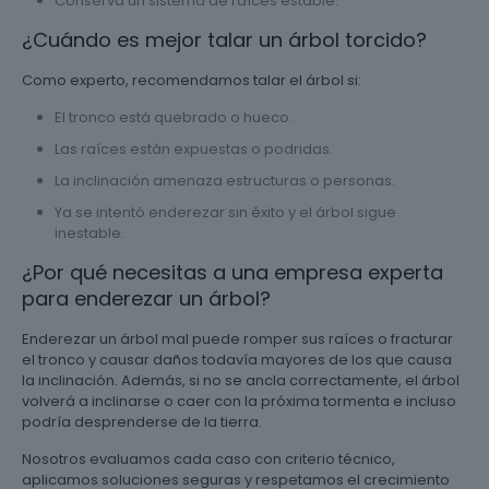
Conserva un sistema de raíces estable.
¿Cuándo es mejor talar un árbol torcido?
Como experto, recomendamos talar el árbol si:
El tronco está quebrado o hueco.
Las raíces están expuestas o podridas.
La inclinación amenaza estructuras o personas.
Ya se intentó enderezar sin éxito y el árbol sigue
inestable.
¿Por qué necesitas a una empresa experta
para enderezar un árbol?
Enderezar un árbol mal puede romper sus raíces o fracturar
el tronco y causar daños todavía mayores de los que causa
la inclinación. Además, si no se ancla correctamente, el árbol
volverá a inclinarse o caer con la próxima tormenta e incluso
podría desprenderse de la tierra.
Nosotros evaluamos cada caso con criterio técnico,
aplicamos soluciones seguras y respetamos el crecimiento