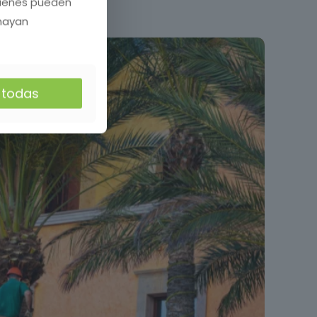
quienes pueden
 hayan
r todas