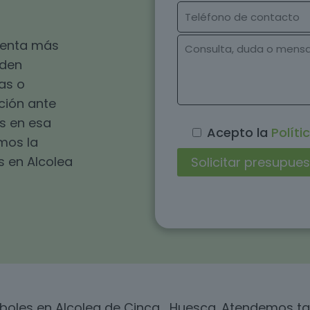
esenta más
eden
as o
ución ante
s en esa
Acepto la
Políti
omos la
s en Alcolea
rboles en Alcolea de Cinca , Huesca. Atendemos 