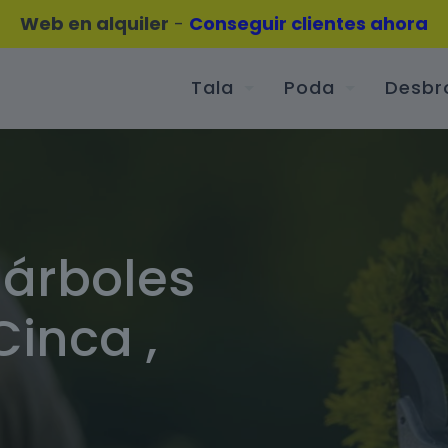
Web en alquiler
-
Conseguir clientes ahora
Tala
Poda
Desbr
 árboles
Cinca ,