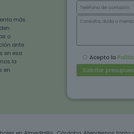
esenta más
eden
as o
ución ante
s en esa
Acepto la
Políti
omos la
s en
rboles en Almedinilla , Córdoba. Atendemos tant