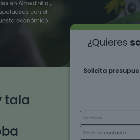
es en Almedinilla ,
espetuosos con el
puesto económico.
¿Quieres
sa
Solicita presupue
 tala
oba