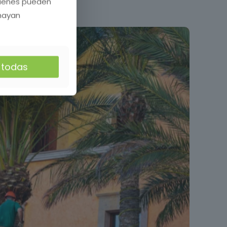
quienes pueden
 hayan
r todas