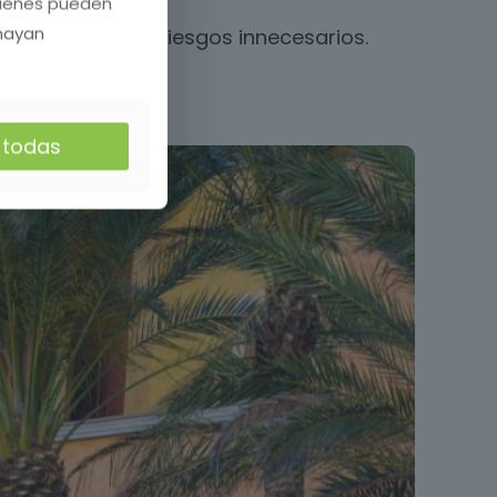
quienes pueden
 hayan
ales y evitando riesgos innecesarios.
r todas