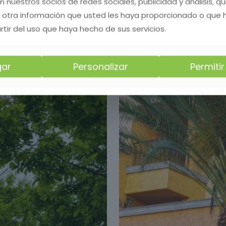
on nuestros socios de redes sociales, publicidad y análisis, 
 otra información que usted les haya proporcionado o que
 dañar el ecosistema, respetando los ciclos natur
rtir del uso que haya hecho de sus servicios.
e ofrecemos en Priego de Córdoba , Córdoba.
ar
Personalizar
Permiti