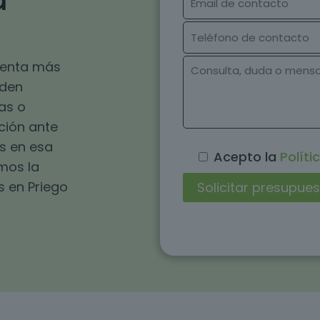
a
esenta más
eden
as o
ución ante
s en esa
Acepto la
Políti
omos la
s en Priego