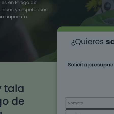
les en Priego de
cnicos y respetuosos
 presupuesto
¿Quieres
sa
Solicita presupue
 tala
go de