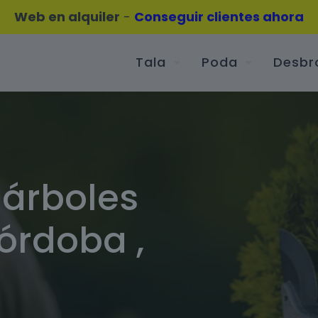
Web en alquiler
-
Conseguir clientes ahora
Tala
Poda
Desbr
 árboles
órdoba ,