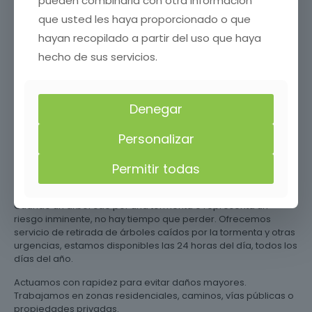
pueden combinarla con otra información
en calles, aceras, parques o plazas. Coordinamos permisos si
que usted les haya proporcionado o que
es necesario y señalizamos la zona para evitar riesgos a
viandantes o vehículos.
hayan recopilado a partir del uso que haya
¿Necesitas talar un árbol en Arroyo del Ojanco , Jaén con
hecho de sus servicios.
seguridad y sin complicaciones? Llama s ahora y deja que
nuestro equipo profesional se encargue de todo. Ofrecemos
los mejores precios en tala de árboles, llámanos y solicita tu
Denegar
presupuesto gratis sin compromiso.
Retirada de árboles de
Personalizar
emergencia en Arroyo del
Permitir todas
Ojanco , Jaén
Cuando un árbol cae por una tormenta o representa un
riesgo inminente, no hay tiempo que perder. Ofrecemos
servicio de retirada de árboles caídos por la tormenta y otras
urgencias, estamos disponibles las 24 horas del día, todos los
días del año.
Actuamos con rapidez para evitar daños mayores.
Trabajamos en zonas residenciales, caminos, vías públicas o
propiedades privadas.