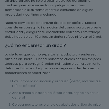
Un árbol torcido no solo afecta la estética del entorno,
también puede representar un peligro si se inclina
demasiado o si su forma afecta la estructura de alguna
propiedad y continúa creciendo.
Nuestro servicio de enderezar árboles en Baélls , Huesca
consiste en corregir la inclinación del tronco para devolverle
estabilidad y asegurar su crecimiento correcto. Este trabajo
debe hacerse con técnica, sin dañar raíces ni forzar el árbol.
¿Cómo enderezar un árbol?
Lo cierto es que, como expertos en poda, tala y enderezar
árboles en Baélls , Huesca, sabemos cuáles son las mejores
técnicas para corregir árboles inclinados o con crecimiento
deforme. Estos son los pasos que seguimos desde nuestro
conocimiento especializado:
Evaluamos la inclinación y su causa (viento, mal anclaje,
raíces débiles).
Analizamos el estado del árbol: edad, especie y salud
general.
Colocamos tutores o anclajes ajustados al tipo de árbol.