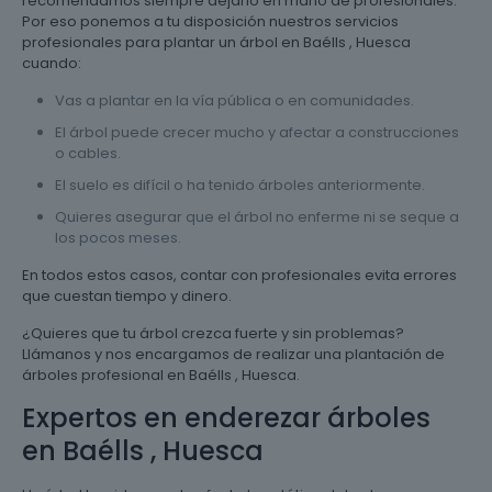
recomendamos siempre dejarlo en mano de profesionales.
Por eso ponemos a tu disposición nuestros servicios
profesionales para plantar un árbol en Baélls , Huesca
cuando:
Vas a plantar en la vía pública o en comunidades.
El árbol puede crecer mucho y afectar a construcciones
o cables.
El suelo es difícil o ha tenido árboles anteriormente.
Quieres asegurar que el árbol no enferme ni se seque a
los pocos meses.
En todos estos casos, contar con profesionales evita errores
que cuestan tiempo y dinero.
¿Quieres que tu árbol crezca fuerte y sin problemas?
Llámanos y nos encargamos de realizar una plantación de
árboles profesional en Baélls , Huesca.
Expertos en enderezar árboles
en Baélls , Huesca