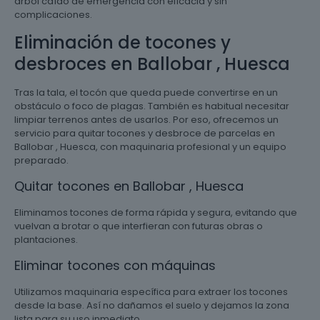
árbol caído de emergencia con eficacia y sin
complicaciones.
Eliminación de tocones y
desbroces en Ballobar , Huesca
Tras la tala, el tocón que queda puede convertirse en un
obstáculo o foco de plagas. También es habitual necesitar
limpiar terrenos antes de usarlos. Por eso, ofrecemos un
servicio para quitar tocones y desbroce de parcelas en
Ballobar , Huesca, con maquinaria profesional y un equipo
preparado.
Quitar tocones en Ballobar , Huesca
Eliminamos tocones de forma rápida y segura, evitando que
vuelvan a brotar o que interfieran con futuras obras o
plantaciones.
Eliminar tocones con máquinas
Utilizamos maquinaria específica para extraer los tocones
desde la base. Así no dañamos el suelo y dejamos la zona
lista para su uso inmediato.