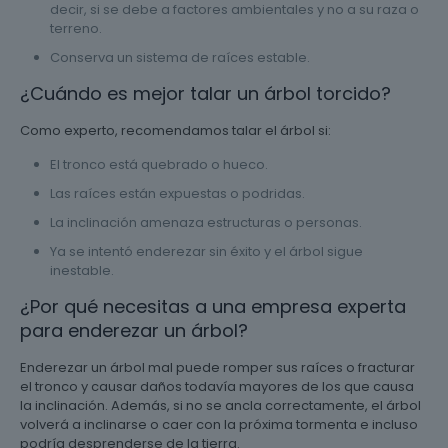
decir, si se debe a factores ambientales y no a su raza o
terreno.
Conserva un sistema de raíces estable.
¿Cuándo es mejor talar un árbol torcido?
Como experto, recomendamos talar el árbol si:
El tronco está quebrado o hueco.
Las raíces están expuestas o podridas.
La inclinación amenaza estructuras o personas.
Ya se intentó enderezar sin éxito y el árbol sigue
inestable.
¿Por qué necesitas a una empresa experta
para enderezar un árbol?
Enderezar un árbol mal puede romper sus raíces o fracturar
el tronco y causar daños todavía mayores de los que causa
la inclinación. Además, si no se ancla correctamente, el árbol
volverá a inclinarse o caer con la próxima tormenta e incluso
podría desprenderse de la tierra.