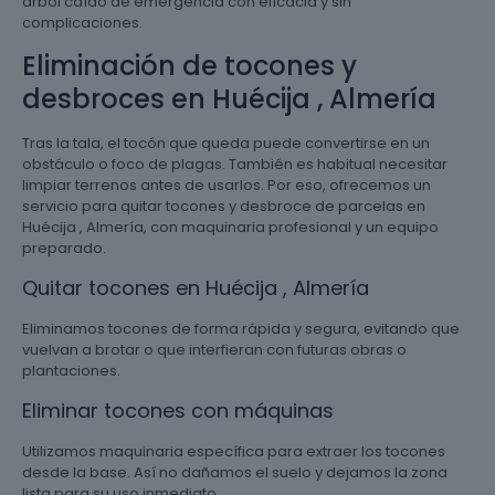
árbol caído de emergencia con eficacia y sin
complicaciones.
Eliminación de tocones y
desbroces en Huécija , Almería
Tras la tala, el tocón que queda puede convertirse en un
obstáculo o foco de plagas. También es habitual necesitar
limpiar terrenos antes de usarlos. Por eso, ofrecemos un
servicio para quitar tocones y desbroce de parcelas en
Huécija , Almería, con maquinaria profesional y un equipo
preparado.
Quitar tocones en Huécija , Almería
Eliminamos tocones de forma rápida y segura, evitando que
vuelvan a brotar o que interfieran con futuras obras o
plantaciones.
Eliminar tocones con máquinas
Utilizamos maquinaria específica para extraer los tocones
desde la base. Así no dañamos el suelo y dejamos la zona
lista para su uso inmediato.