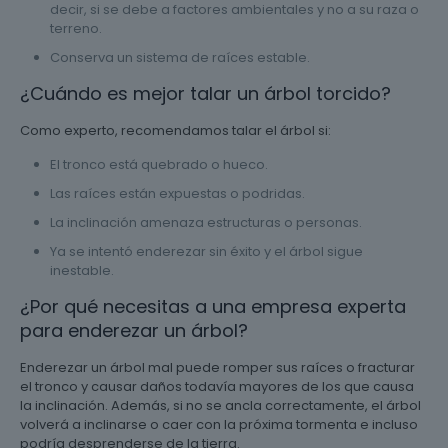
decir, si se debe a factores ambientales y no a su raza o
terreno.
Conserva un sistema de raíces estable.
¿Cuándo es mejor talar un árbol torcido?
Como experto, recomendamos talar el árbol si:
El tronco está quebrado o hueco.
Las raíces están expuestas o podridas.
La inclinación amenaza estructuras o personas.
Ya se intentó enderezar sin éxito y el árbol sigue
inestable.
¿Por qué necesitas a una empresa experta
para enderezar un árbol?
Enderezar un árbol mal puede romper sus raíces o fracturar
el tronco y causar daños todavía mayores de los que causa
la inclinación. Además, si no se ancla correctamente, el árbol
volverá a inclinarse o caer con la próxima tormenta e incluso
podría desprenderse de la tierra.