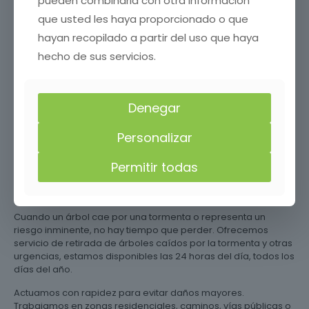
pueden combinarla con otra información
Colaboramos con ayuntamientos para la retirada de árboles
que usted les haya proporcionado o que
en calles, aceras, parques o plazas. Coordinamos permisos si
es necesario y señalizamos la zona para evitar riesgos a
hayan recopilado a partir del uso que haya
viandantes o vehículos.
hecho de sus servicios.
¿Necesitas talar un árbol en Huércal-Overa , Almería con
seguridad y sin complicaciones? Llama s ahora y deja que
nuestro equipo profesional se encargue de todo. Ofrecemos
Denegar
los mejores precios en tala de árboles, llámanos y solicita tu
presupuesto gratis sin compromiso.
Personalizar
Retirada de árboles de
emergencia en Huércal-Overa ,
Permitir todas
Almería
Cuando un árbol cae por una tormenta o representa un
riesgo inminente, no hay tiempo que perder. Ofrecemos
servicio de retirada de árboles caídos por la tormenta y otras
urgencias, estamos disponibles las 24 horas del día, todos los
días del año.
Actuamos con rapidez para evitar daños mayores.
Trabajamos en zonas residenciales, caminos, vías públicas o