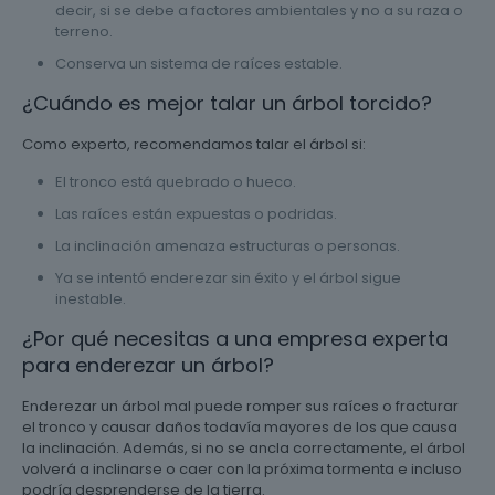
decir, si se debe a factores ambientales y no a su raza o
terreno.
Conserva un sistema de raíces estable.
¿Cuándo es mejor talar un árbol torcido?
Como experto, recomendamos talar el árbol si:
El tronco está quebrado o hueco.
Las raíces están expuestas o podridas.
La inclinación amenaza estructuras o personas.
Ya se intentó enderezar sin éxito y el árbol sigue
inestable.
¿Por qué necesitas a una empresa experta
para enderezar un árbol?
Enderezar un árbol mal puede romper sus raíces o fracturar
el tronco y causar daños todavía mayores de los que causa
la inclinación. Además, si no se ancla correctamente, el árbol
volverá a inclinarse o caer con la próxima tormenta e incluso
podría desprenderse de la tierra.