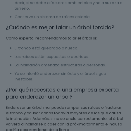
decir, si se debe a factores ambientales y no a su raza o
terreno.
Conserva un sistema de raíces estable.
¿Cuándo es mejor talar un árbol torcido?
Como experto, recomendamos talar el árbol si:
El tronco está quebrado o hueco.
Las raíces están expuestas o podridas.
La inclinación amenaza estructuras o personas.
Ya se intentó enderezar sin éxito y el árbol sigue
inestable.
¿Por qué necesitas a una empresa experta
para enderezar un árbol?
Enderezar un árbol mal puede romper sus raíces o fracturar
el tronco y causar daños todavía mayores de los que causa
la inclinación. Además, si no se ancla correctamente, el árbol
volverá a inclinarse o caer con la próxima tormenta e incluso
podría desprenderse de la tierra.