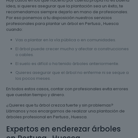
Hay casos en los que hacerlo por cuenta propia no es buena
idea, si quieres asegurar que la plantación sea un éxito, te
recomendamos siempre dejarlo en mano de profesionales.
Por eso ponemos a tu disposición nuestros servicios
profesionales para plantar un árbol en Pertusa , Huesca
cuando:
Vas a plantar en la vía pública o en comunidades.
El árbol puede crecer mucho y afectar a construcciones
o cables.
El suelo es difícil o ha tenido árboles anteriormente.
Quieres asegurar que el árbol no enferme ni se seque a
los pocos meses.
En todos estos casos, contar con profesionales evita errores
que cuestan tiempo y dinero.
¿Quieres que tu árbol crezca fuerte y sin problemas?
Llámanos y nos encargamos de realizar una plantación de
árboles profesional en Pertusa , Huesca.
Expertos en enderezar árboles