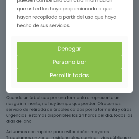
pueden combinarla con otra información
Colaboramos con ayuntamientos para la retirada de árboles
que usted les haya proporcionado o que
en calles, aceras, parques o plazas. Coordinamos permisos si
es necesario y señalizamos la zona para evitar riesgos a
hayan recopilado a partir del uso que haya
viandantes o vehículos.
hecho de sus servicios.
¿Necesitas talar un árbol en Torreblascopedro , Jaén con
seguridad y sin complicaciones? Llama s ahora y deja que
nuestro equipo profesional se encargue de todo. Ofrecemos
Denegar
los mejores precios en tala de árboles, llámanos y solicita tu
presupuesto gratis sin compromiso.
Personalizar
Retirada de árboles de
emergencia en
Permitir todas
Torreblascopedro , Jaén
Cuando un árbol cae por una tormenta o representa un
riesgo inminente, no hay tiempo que perder. Ofrecemos
servicio de retirada de árboles caídos por la tormenta y otras
urgencias, estamos disponibles las 24 horas del día, todos los
días del año.
Actuamos con rapidez para evitar daños mayores.
Trabajamos en zonas residenciales, caminos, vías públicas o