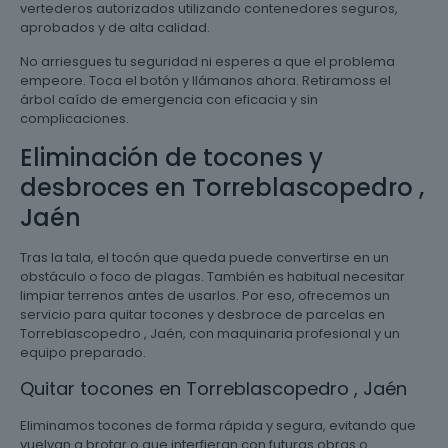
vertederos autorizados utilizando contenedores seguros,
aprobados y de alta calidad.
No arriesgues tu seguridad ni esperes a que el problema
empeore. Toca el botón y llámanos ahora. Retiramoss el
árbol caído de emergencia con eficacia y sin
complicaciones.
Eliminación de tocones y
desbroces en Torreblascopedro ,
Jaén
Tras la tala, el tocón que queda puede convertirse en un
obstáculo o foco de plagas. También es habitual necesitar
limpiar terrenos antes de usarlos. Por eso, ofrecemos un
servicio para quitar tocones y desbroce de parcelas en
Torreblascopedro , Jaén, con maquinaria profesional y un
equipo preparado.
Quitar tocones en Torreblascopedro , Jaén
Eliminamos tocones de forma rápida y segura, evitando que
vuelvan a brotar o que interfieran con futuras obras o