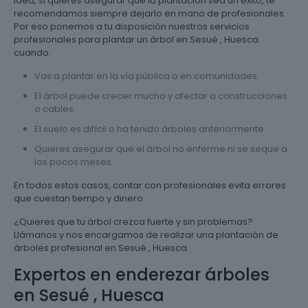
idea, si quieres asegurar que la plantación sea un éxito, te
recomendamos siempre dejarlo en mano de profesionales.
Por eso ponemos a tu disposición nuestros servicios
profesionales para plantar un árbol en Sesué , Huesca
cuando:
Vas a plantar en la vía pública o en comunidades.
El árbol puede crecer mucho y afectar a construcciones
o cables.
El suelo es difícil o ha tenido árboles anteriormente.
Quieres asegurar que el árbol no enferme ni se seque a
los pocos meses.
En todos estos casos, contar con profesionales evita errores
que cuestan tiempo y dinero.
¿Quieres que tu árbol crezca fuerte y sin problemas?
Llámanos y nos encargamos de realizar una plantación de
árboles profesional en Sesué , Huesca.
Expertos en enderezar árboles
en Sesué , Huesca