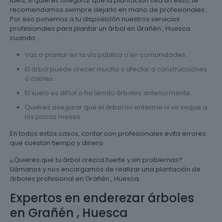
idea, si quieres asegurar que la plantación sea un éxito, te
recomendamos siempre dejarlo en mano de profesionales.
Por eso ponemos a tu disposición nuestros servicios
profesionales para plantar un árbol en Grañén , Huesca
cuando:
Vas a plantar en la vía pública o en comunidades.
El árbol puede crecer mucho y afectar a construcciones
o cables.
El suelo es difícil o ha tenido árboles anteriormente.
Quieres asegurar que el árbol no enferme ni se seque a
los pocos meses.
En todos estos casos, contar con profesionales evita errores
que cuestan tiempo y dinero.
¿Quieres que tu árbol crezca fuerte y sin problemas?
Llámanos y nos encargamos de realizar una plantación de
árboles profesional en Grañén , Huesca.
Expertos en enderezar árboles
en Grañén , Huesca